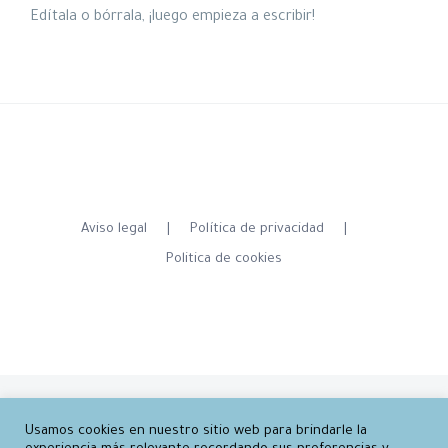
Edítala o bórrala, ¡luego empieza a escribir!
Aviso legal
Política de privacidad
Politica de cookies
Copyright 2012 - 2021 Juan Alberto Buigues S.L. | All Rights Reserved | Powered
Usamos cookies en nuestro sitio web para brindarle la