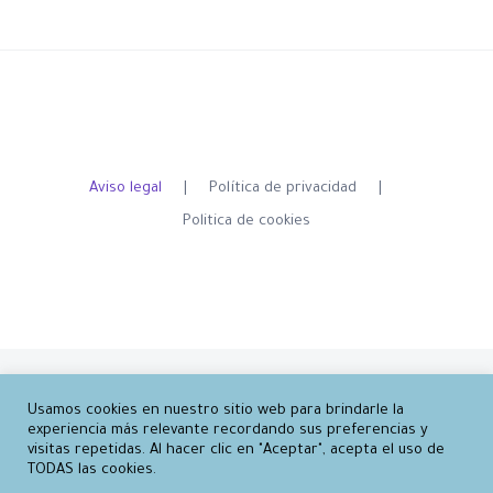
Aviso legal
Política de privacidad
Politica de cookies
Copyright 2012 - 2021 Juan Alberto Buigues S.L. | All Rights Reserved | Powered
Usamos cookies en nuestro sitio web para brindarle la
experiencia más relevante recordando sus preferencias y
by
Draco Consultors
and
Emetic
visitas repetidas. Al hacer clic en "Aceptar", acepta el uso de
TODAS las cookies.
Facebook
Email
Phone